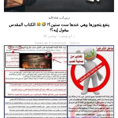
درس أدب
,
قناة الأمة
ينفع يتجوزها وهي عندها ست سنين؟!
الكتاب المقدس
بيقول إيه؟!
د. أبو يوسف
نوفمبر 06
0 Comment
1637 Views