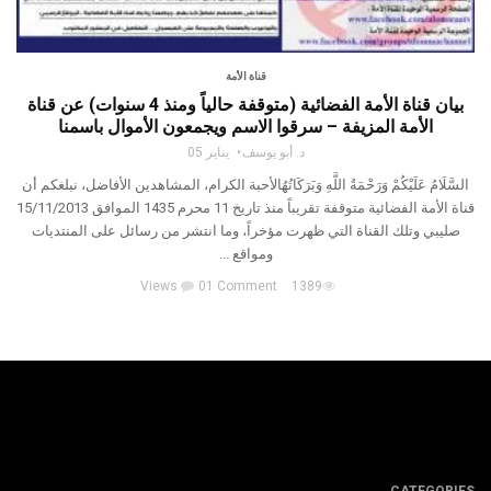
قناة الأمة
بيان قناة الأمة الفضائية (متوقفة حالياً ومنذ 4 سنوات) عن قناة
الأمة المزيفة – سرقوا الاسم ويجمعون الأموال باسمنا
د. أبو يوسف
يناير 05
السَّلَامُ عَلَيْكُمْ وَرَحْمَةُ اللَّهِ وَبَرَكَاتُهُالأحبة الكرام، المشاهدين الأفاضل، نبلغكم أن
قناة الأمة الفضائية متوقفة تقريباً منذ تاريخ 11 محرم 1435 الموافق 15/11/2013
صليبي وتلك القناة التي ظهرت مؤخراً، وما انتشر من رسائل على المنتديات
ومواقع ...
01 Comment
1389 Views